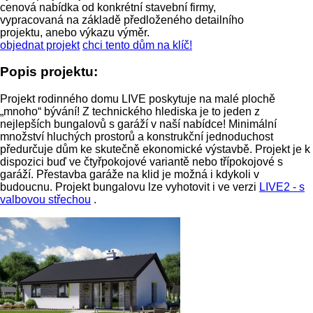
cenová nabídka od konkrétní stavební firmy,
vypracovaná na základě předloženého detailního
projektu, anebo výkazu výměr.
objednat projekt
chci tento dům na klíč!
Popis projektu:
Projekt rodinného domu LIVE poskytuje na malé plochě
„mnoho“ bývání!
Z technického hlediska je to jeden z
nejlepších bungalovů s garáží v naší nabídce!
Minimální
množství hluchých prostorů a konstrukční jednoduchost
předurčuje dům ke skutečně ekonomické výstavbě.
Projekt je k
dispozici buď ve čtyřpokojové variantě nebo třípokojové s
garáží.
Přestavba garáže na klid je možná i kdykoli v
budoucnu.
Projekt bungalovu lze vyhotovit i ve verzi
LIVE2 - s
valbovou střechou
.