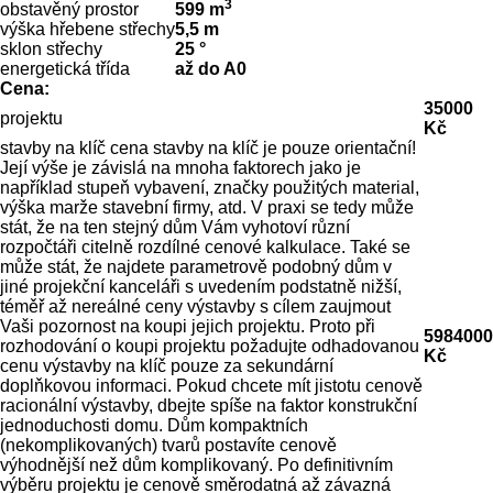
3
obstavěný prostor
599 m
výška hřebene střechy
5,5 m
sklon střechy
25 °
energetická třída
až do A0
Cena:
35000
projektu
Kč
stavby na klíč
cena stavby na klíč je pouze orientační!
Její výše je závislá na mnoha faktorech jako je
například stupeň vybavení, značky použitých material,
výška marže stavební firmy, atd. V praxi se tedy může
stát, že na ten stejný dům Vám vyhotoví různí
rozpočtáři citelně rozdílné cenové kalkulace. Také se
může stát, že najdete parametrově podobný dům v
jiné projekční kanceláři s uvedením podstatně nižší,
téměř až nereálné ceny výstavby s cílem zaujmout
Vaši pozornost na koupi jejich projektu. Proto při
5984000
rozhodování o koupi projektu požadujte odhadovanou
Kč
cenu výstavby na klíč pouze za sekundární
doplňkovou informaci. Pokud chcete mít jistotu cenově
racionální výstavby, dbejte spíše na faktor konstrukční
jednoduchosti domu. Dům kompaktních
(nekomplikovaných) tvarů postavíte cenově
výhodnější než dům komplikovaný. Po definitivním
výběru projektu je cenově směrodatná až závazná