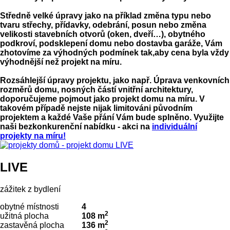
Středně velké úpravy jako na příklad změna typu nebo
tvaru střechy, přídavky, odebrání, posun nebo změna
velikosti stavebních otvorů (oken, dveří…), obytného
podkroví, podsklepení domu nebo dostavba garáže, Vám
zhotovíme za výhodných podmínek tak,aby cena byla vždy
výhodnější než projekt na míru.
Rozsáhlejší úpravy projektu, jako např. Úprava venkovních
rozměrů domu, nosných částí vnitřní architektury,
doporučujeme pojmout jako projekt domu na míru. V
takovém případě nejste nijak limitováni původním
projektem a každé Vaše přání Vám bude splněno. Využijte
naši bezkonkurenční nabídku - akci na
individuální
projekty na míru!
LIVE
zážitek z bydlení
obytné místnosti
4
2
užitná plocha
108 m
2
zastavěná plocha
136 m