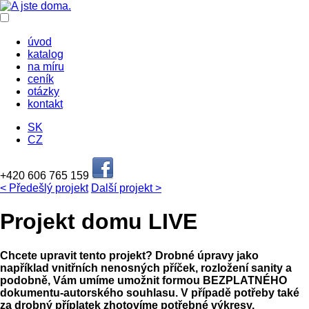
úvod
katalog
na míru
ceník
otázky
kontakt
SK
CZ
+420 606 765 159
< Předešlý projekt
Další projekt >
Projekt domu LIVE
Chcete upravit tento projekt?
Drobné úpravy jako
například vnitřních nenosných příček, rozložení sanity a
podobně, Vám umíme umožnit formou BEZPLATNÉHO
dokumentu-autorského souhlasu. V případě potřeby také
za drobný příplatek zhotovíme potřebné výkresy.